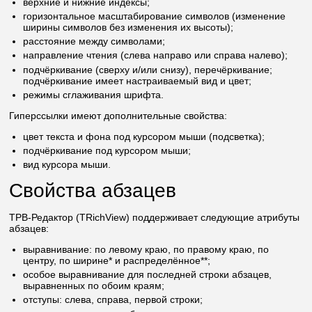
верхние и нижние индексы;
горизонтальное масштабирование символов (изменение
ширины символов без изменения их высоты);
расстояние между символами;
направление чтения (слева направо или справа налево);
подчёркивание (сверху и/или снизу), перечёркивание;
подчёркивание имеет настраиваемый вид и цвет;
режимы сглаживания шрифта.
Гиперссылки имеют дополнительные свойства:
цвет текста и фона под курсором мыши (подсветка);
подчёркивание под курсором мыши;
вид курсора мыши.
Свойства абзацев
ТРВ-Редактор (TRichView) поддерживает следующие атрибуты
абзацев:
выравнивание: по левому краю, по правому краю, по
центру, по ширине* и распределённое**;
особое выравнивание для последней строки абзацев,
выравненных по обоим краям;
отступы: слева, справа, первой строки;