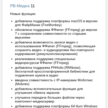
РВ-Медиа
11
Новые функции:
добавлена поддержка платформы macOS в версию
для ФайрМанки (FireMonkey)
обновлена поддержка ФФмпег (FFmpeg) до версии
7 с сохранением совместимости со старыми
версиями
добавлена возможность записи видео с
использованием ФФмпег (FFmpeg), позволяющая
сохранять видео- и аудиодорожки без повторного
кодирования (ремультиплексирование)
реализована поддержка специальных
видеоресурсов ФФмпег (FFmpeg)
добавлена поддержка РННойз (RNNoise),
бесплатной кроссплатформенной библиотеки для
подавления шумов в аудио
введена совместимость с IP-камерами Моботикс
(Mobotix)
добавлены вспомогательные функции для
улучшения обмена экраном
улучшена передача больших файлов через
компонент-медиасервер
добавлена поддержка платформы
64-бит Windows