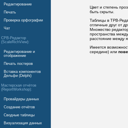
Редактирование
Цвет и степень проз
быть скрыты.
Печать
Таблицы в ТРВ-Реда
Проверка орфографии
отличные друг от др
Чат
Множество редактор
пространства между
СРВ-Редактор
расстояние между я
(ScaleRichView):
Имеется возможнос
середине) или
пове
Редактирование и
отображение
Печать постеров
Вставка компонентов
Дельфи (Delphi)
Мастерская отчётов
(ReportWorkshop):
Провайдеры данных
Создание отчётов
Сводные таблицы
Визуализация данных