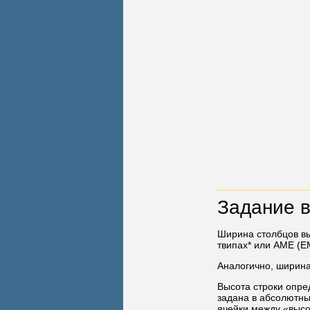
Задание 
Ширина столбцов вы
твипах* или АМЕ (E
Аналогично, ширина
Высота строки опре
задана в абсолютны
ячейки между «высот