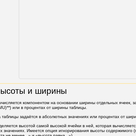
высоты и ширины
числяется компонентом на основании ширины отдельных ячеек, за
MU)**) или в процентах от ширины таблицы.
 таблицы задаётся в абсолютных значениях или процентах от шир
деляется высотой самой высокой ячейки в ней, которая вычисляетс
х значениях. Имеется опция игнорирования высоты содержимого 
а не менее...» и «высота равна...»).