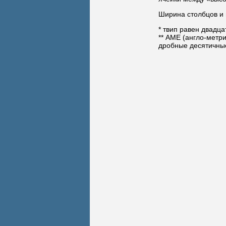
Ширина столбцов и 
* твип равен двадца
** АМЕ (англо-метри
дробные десятичны