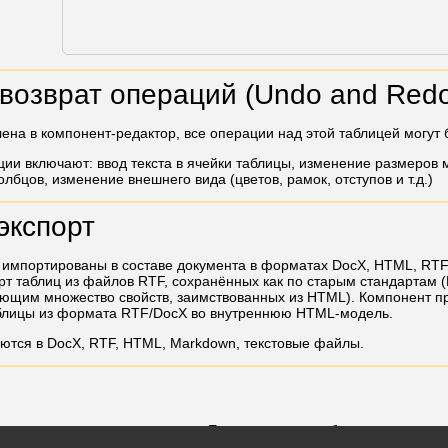
возврат операций (Undo and Red
лена в компонент-редактор, все операции над этой таблицей могут
и включают: ввод текста в ячейки таблицы, изменение размеров
олбцов, изменение внешнего вида (цветов, рамок, отступов и т.д.)
экспорт
 импортированы в составе документа в форматах DocX, HTML, RTF,
 таблиц из файлов RTF, сохранённых как по старым стандартам (Mi
ющим множество свойств, заимствованных из HTML). Компонент п
блицы из формата RTF/DocX во внутреннюю HTML-модель.
ются в DocX, RTF, HTML, Markdown, текстовые файлы.
на печать как часть документа. Если некоторая таблица не помещае