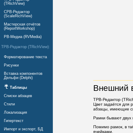
(TRichView)
СРВ-Редактор
(ScaleRichView)
Мастерская отчётов
(ReportWorkshop)
РВ-Медиа (RVMedia)
ТРВ-Редактор (TRichView):
Форматирование текста
Рисунки
Вставка компонентов
Дельфи (Delphi)
Внешний в
Таблицы
Списки абзацев
ТРВ-Редактор (TRic
Цвет задаётся для р
Стили
абзацы, имеющие с
Локализация
Рамки бывают двух 
Гипертекст
Помимо рамок, в та
Импорт и экспорт, БД
ячейками.