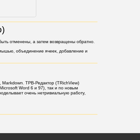
o)
 быть отменены, а затем возвращены обратно.
 мышью, объединение ячеек, добавление и
 Markdown. ТРВ-Редактор (TRichView)
crosoft Word 6 и 97), так и по новым
роделывает очень нетривиальную работу,
тся на одну страницу, она печатается на