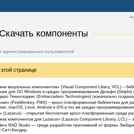
Ан
 Скачать компоненты 
 зарегистрированных пользователей
 для зарегистрированных пользователей
 этой странице
е предназначены для ознакомления с компонентами («триальные в
ека визуальных компонентов» (Visual Component Libary, VCL) – би
окошко с напоминанием о регистрации.
ния для ОС Windows в средах программирования Дельфи (Delphi) 
еро Текнолоджис (Embarcadero Technologies) (изначально создана 
вляетесь зарегистрированным пользователем и хотите обновить ко
ки» (FireMonkey, FMX) – кросс-платформенная библиотека для р
атитесь к нам для получения ссылки на скачивание обновления пол
ws, macOS, Linux, Android и iOS в тех же средах программирования
» (Lazarus) – открытая бесплатная кросс-платформенная среда ра
ека компонентов для Lazarus» (Lazarus Component Library, LCL) – 
ero RAD Studio — среда разработки приложений от фирмы Эмбарк
 Си++Билдер.