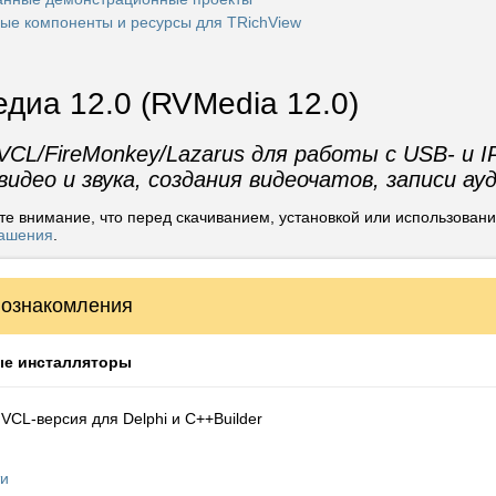
тор поддерживает 32-битную и 64-битную платформы Android и 64
ые компоненты и ресурсы для TRichView
тки:
ero Delphi 13 Florence
ero Delphi 12 Athens
диа 12.0 (RVMedia 12.0)
ro Delphi 11 Alexandria
ero Delphi 10.4 Sydney
CL/FireMonkey/Lazarus для работы с USB- и I
ор поддерживает 64-битную платформу Linux в следующих средах 
идео и звука, создания видеочатов, записи ау
ro Delphi 13 Florence (редакция Enterprise или Architect)
те внимание, что перед скачиванием, установкой или использован
ro Delphi 12 Athens (редакция Enterprise или Architect)
лашения
.
ro Delphi 11 Alexandria (редакция Enterprise или Architect)
ro Delphi 10.3 Rio, 10.4 Sydney (редакция Enterprise или Architect)
 ознакомления
е инсталляторы
VCL-версия для Delphi и C++Builder
ти