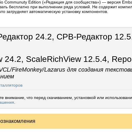
io Communuty Edition («Редакция для сообщества») — версия Emba
вать бесплатно при выполнении ряда условий. Не содержит компи
 что затрудняет автоматическую установку компонентов.
едактор 24.2, СРВ-Редактор 12.5
 24.2, ScaleRichView 12.5.4, Repo
CL/FireMonkey/Lazarus для создания тексто
нием
талляторов
те внимание, что перед скачиванием, установкой или использован
лашения
 инсталляторов
.
ы VCL-версии
 ознакомления