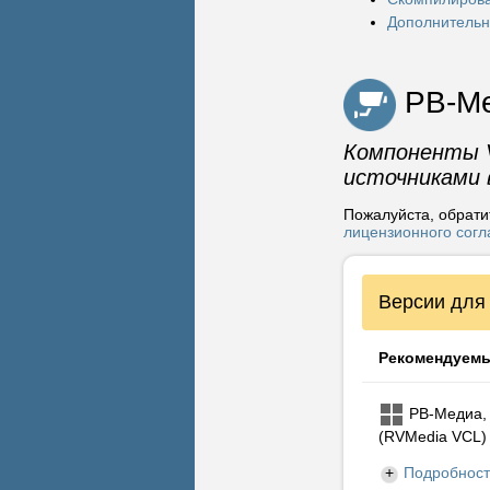
Этот инсталля
Дополнительн
средах разрабо
Embarcad
Embarcad
РВ-Ме
Embarcade
Embarcad
Компоненты V
Этот инсталлят
источниками в
Embarcade
Пожалуйста, обрати
Embarcade
лицензионного сог
Embarcade
Embarcade
Версии для
Рекомендуемы
РВ-Медиа, 
(RVMedia VCL)
Подробнос