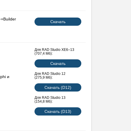
)
+Builder
Скачать
д)
uickReport), VCL-компоненты Девелопер
(Indy), КлеверКомпонент
Для RAD Studio XE6–13
ict) 4, ХанСпел (HunSpell), АСпелл
мы Windows в следующих средах
(707,4 Мб):
я отчётов (полный исходный код;
ны)
Скачать
Для RAD Studio 12
phi и
(275,9 Мб):
dney*
Скачать (D12)
Для RAD Studio 13
(154,8 Мб):
Скачать (D13)
д)
только если соответствующие компоненты