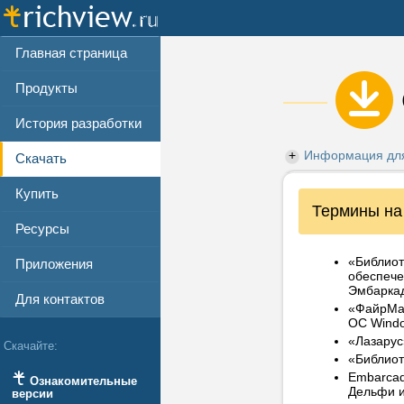
Главная страница
Продукты
История разработки
Информация для
Скачать
Купить
Информация
Термины на
Ресурсы
Все файлы ниж
«Библиот
Приложения
и показывают 
обеспече
Эмбаркад
Если вы уже я
Для контактов
«ФайрМан
страницы; обр
ОС Windo
«Лазарус
Скачайте:
«Библиот
Embarcad
Ознакомительные
Дельфи и
версии