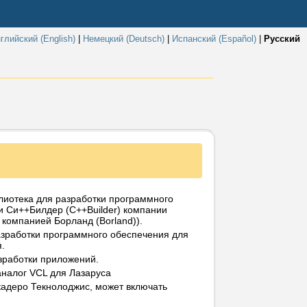
глийский (English)
|
Немецкий (Deutsch)
|
Испанский (Español)
|
Русский
ерсии»). Они не содержат исходный код
блиотека для разработки программного
и Си++Билдер (C++Builder) компании
компанией Борланд (Borland)).
мпоненты, не скачивайте файлы с этой
азработки программного обеспечения для
ной версии.
.
зработки приложений.
аналог VCL для Лазаруса
адеро Текнолоджис, может включать