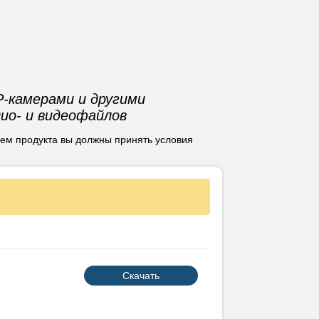
-битную платформу iOS в следующих
P-камерами и другими
разработки (требуется FMXLinux):
дио- и видеофайлов
ием продукта вы должны принять условия
Скачать