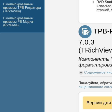
RAD Stud
Скомпилированные
использо
примеры ТРВ-Редактора
строкой,
(TRichView)
Скомпилированные
примеры РВ-Медиа
(RVMedia)
ТРВ-Р
7.0.3
(TRichView
Компоненты V
форматирова
Содержимое инс
Пожалуйста, обрати
лицензионного сог
Содержимое
Инсталлятор
Версии для