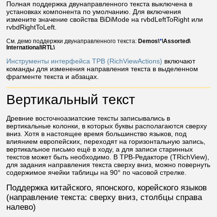
Полная поддержка двунаправленного текста выключена в
установках компонента по умолчанию. Для включения
измените значение свойства BiDiMode на rvbdLeftToRight или
rvbdRightToLeft.
См. демо поддержки двунаправленного текста:
Demos\​
*
\​Assorted\​
International\​RTL\
Инструменты интерфейса ТРВ (RichViewActions)
включают
команды для изменения направления текста в выделенном
фрагменте текста и абзацах.
Вертикальный текст
Древние восточноазиатские тексты записывались в
вертикальные колонки, в которых буквы располагаются сверху
вниз. Хотя в настоящее время большинство языков, под
влиянием европейских, переходят на горизонтальную запись,
вертикальное письмо ещё в ходу, а для записи старинных
текстов может быть необходимо. В ТРВ-Редакторе (TRichView),
для задания направления текста сверху вниз, можно повернуть
содержимое ячейки таблицы на 90° по часовой стрелке.
Поддержка китайского, японского, корейского языков
(направление текста: сверху вниз, столбцы справа
налево)