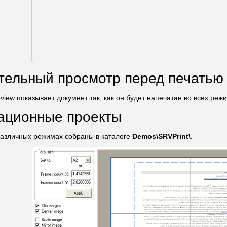
тельный просмотр перед печатью
iew показывает документ так, как он будет напечатан во всех реж
ационные проекты
различных режимах собраны в каталоге
Demos\SRVPrint\
.