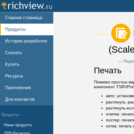
Главная страница
Продукты
История разработки
(Scal
Скачать
← Реда
Купить
Печать
Ресурсы
Помимо простых вар
компонент TSRVPrin
Приложения
авто: устано
Для контактов
растянуть: ра
растянуть-ес
плитка: печат
Продукты:
постер: печат
Наши продукты
сетка: печать
ТРВ-Редактор