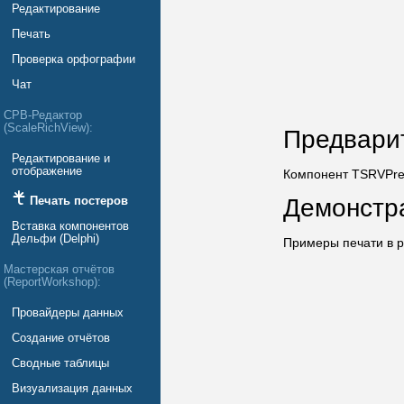
Редактирование
Печать
Проверка орфографии
Чат
СРВ-Редактор
(ScaleRichView):
Предвари
Редактирование и
отображение
Компонент TSRVPrev
Демонстр
Печать постеров
Вставка компонентов
Дельфи (Delphi)
Примеры печати в 
Мастерская отчётов
(ReportWorkshop):
Провайдеры данных
Создание отчётов
Сводные таблицы
Визуализация данных