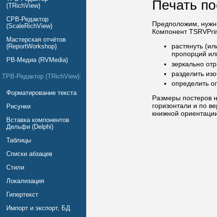
Печать по
(TRichView)
СРВ-Редактор
Предположим, нужн
(ScaleRichView)
Компонент TSRVPrin
Мастерская отчётов
растянуть (ил
(ReportWorkshop)
пропорций или
РВ-Медиа (RVMedia)
зеркально отр
разделить из
ТРВ-Редактор (TRichView):
определить о
Форматирование текста
Размеры постеров 
горизонтали и по в
Рисунки
книжной ориентации
Вставка компонентов
Дельфи (Delphi)
Таблицы
Списки абзацев
Стили
Локализация
Гипертекст
Импорт и экспорт, БД