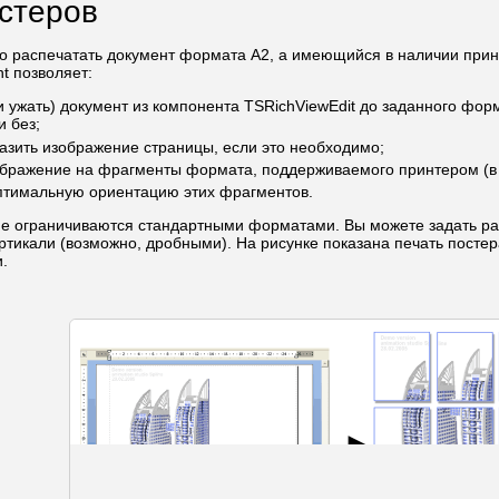
стеров
о распечатать документ формата A2, а имеющийся в наличии прин
t позволяет:
и ужать) документ из компонента TSRichViewEdit до заданного фор
 без;
азить изображение страницы, если это необходимо;
ображение на фрагменты формата, поддерживаемого принтером (в
птимальную ориентацию этих фрагментов.
не ограничиваются стандартными форматами. Вы можете задать ра
ертикали (возможно, дробными). На рисунке показана печать посте
.