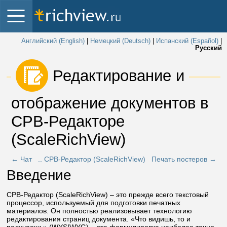
Английский (English)
|
Немецкий (Deutsch)
|
Испанский (Español)
|
Русский
 Редактирование и 
отображение документов в 
СРВ-Редакторе 
(ScaleRichView) 
← Чат
.. СРВ-Редактор (ScaleRichView)
Печать постеров →
Введение
СРВ-Редактор (ScaleRichView) – это прежде всего текстовый
процессор, используемый для подготовки печатных
материалов. Он полностью реализовывает технологию
редактирования страниц документа. «Что видишь, то и