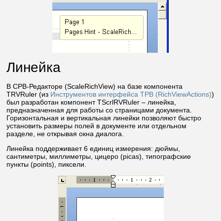
Линейка
В СРВ-Редакторе (ScaleRichView) на базе компонента
TRVRuler (из
Инструментов интерфейса ТРВ (RichViewActions)
)
был разработан компонент TScrlRVRuler – линейка,
предназначенная для работы со страницами документа.
Горизонтальная и вертикальная линейки позволяют быстро
установить размеры полей в документе или отдельном
разделе, не открывая окна диалога.
Линейка поддерживает 6 единиц измерения: дюймы,
сантиметры, миллиметры, цицеро (picas), типографские
пункты (points), пиксели.