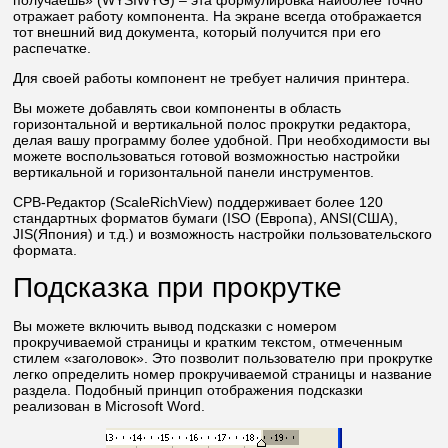
получаешь» (WYSIWYG) – эта формулировка наиболее точно
отражает работу компонента. На экране всегда отображается
тот внешний вид документа, который получится при его
распечатке.
Для своей работы компонент не требует наличия принтера.
Вы можете добавлять свои компоненты в область
горизонтальной и вертикальной полос прокрутки редактора,
делая вашу программу более удобной. При необходимости вы
можете воспользоваться готовой возможностью настройки
вертикальной и горизонтальной панели инструментов.
СРВ-Редактор (ScaleRichView) поддерживает более 120
стандартных форматов бумаги (ISO (Европа), ANSI(США),
JIS(Япония) и т.д.) и возможность настройки пользовательского
формата.
Подсказка при прокрутке
Вы можете включить вывод подсказки с номером
прокручиваемой страницы и кратким текстом, отмеченным
стилем «заголовок». Это позволит пользователю при прокрутке
легко определить номер прокручиваемой страницы и название
раздела. Подобный принцип отображения подсказки
реализован в Microsoft Word.