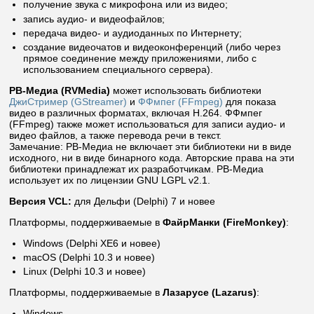
получение звука с микрофона или из видео;
запись аудио- и видеофайлов;
передача видео- и аудиоданных по Интернету;
создание видеочатов и видеоконференций (либо через
прямое соединение между приложениями, либо с
использованием специального сервера).
РВ-Медиа (RVMedia)
может использовать библиотеки
ДжиСтример (GStreamer)
и
ФФмпег (FFmpeg)
для показа
видео в различных форматах, включая H.264. ФФмпег
(FFmpeg) также может использоваться для записи аудио- и
видео файлов, а также перевода речи в текст.
Замечание: РВ-Медиа не включает эти библиотеки ни в виде
исходного, ни в виде бинарного кода. Авторские права на эти
библиотеки принадлежат их разработчикам. РВ-Медиа
использует их по лицензии GNU LGPL v2.1.
Версия VCL:
для Дельфи (Delphi) 7 и новее
Платформы, поддерживаемые в
ФайрМанки (FireMonkey)
:
Windows (Delphi XE6 и новее)
macOS (Delphi 10.3 и новее)
Linux (Delphi 10.3 и новее)
Платформы, поддерживаемые в
Лазарусе (Lazarus)
:
Windows