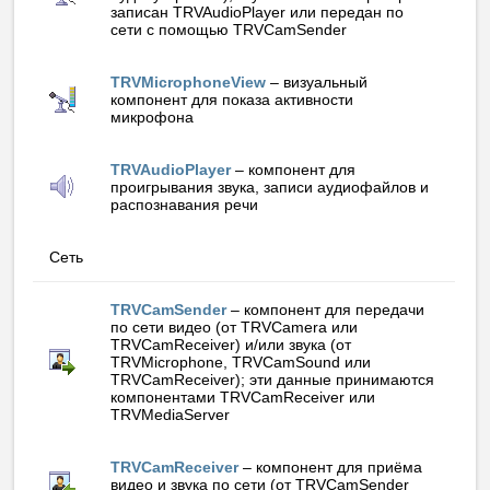
записан TRVAudioPlayer или передан по
сети с помощью TRVCamSender
TRVMicrophoneView
– визуальный
компонент для показа активности
микрофона
TRVAudioPlayer
– компонент для
проигрывания звука, записи аудиофайлов и
распознавания речи
Сеть
TRVCamSender
– компонент для передачи
по сети видео (от TRVCamera или
TRVCamReceiver) и/или звука (от
TRVMicrophone, TRVCamSound или
TRVCamReceiver); эти данные принимаются
компонентами TRVCamReceiver или
TRVMediaServer
TRVCamReceiver
– компонент для приёма
видео и звука по сети (от TRVCamSender