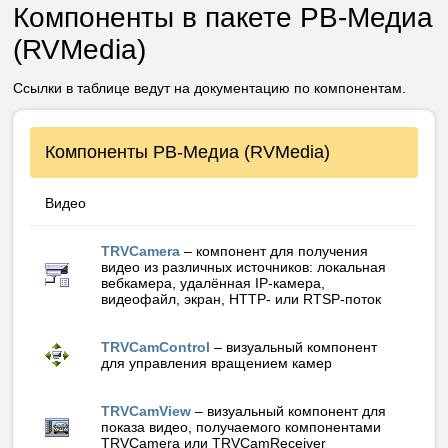
Компоненты в пакете РВ-Медиа
(RVMedia)
Ссылки в таблице ведут на документацию по компонентам.
Компоненты РВ-Медиа (RVMedia)
Видео
TRVCamera
– компонент для получения
видео из различных источников: локальная
вебкамера, удалённая IP-камера,
видеофайл, экран, HTTP- или RTSP-поток
TRVCamControl
– визуальный компонент
для управления вращением камер
TRVCamView
– визуальный компонент для
показа видео, получаемого компонентами
TRVCamera или TRVCamReceiver