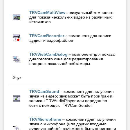
TRVCamMultiView
– визуальный компонент
для показа нескольких видео из различных
источников
TRVCamRecorder
– компонент для записи
аудио- и видеофайлов
TRVWebCamDialog
– компонент для показа
диалогового окна для редактирования
настроек локальной вебкамеры
Звук
TRVCamSound
– компонент для получения
звука из видео; звук может быть проигран и
записан TRVAudioPlayer или передан по
сети с помощью TRVCamSender
TRVMicrophone
– компонент для получения
звука с микрофона (или других входных
аудиоустройств); звук может быть проигран и