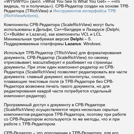
«WYSIWYG» (англ. «What You See Is What You Get» – «что
видишь, то и получишь»). СРВ-Редактор создан на основе ТРВ-
Редактора (TRichView) и
Инструментов интерфейса ТРВ
(RichViewActions)
.
Компоненты СРВ-Редактора (ScaleRichView) могут быть
использованы в Дельфи, Си++Билдере и Лазарусе (Delphi,
C++Builder и Lazarus), как компоненты VCL и LCL.
Минимальная требуемая версия
Delphi
– 5.
Поддерживаемые платформы
Lazarus
: Windows.
Используя ТРВ-Редактор (TRichView) для форматирования
документа, СРВ-Редактор (ScaleRichView) по-своему
отрисовывает, масштабирует и разбивает на страницы
документы. При этом один компонент-редактор из СРВ-
Редактора (ScaleRichView) позволяет редактировать все части
документа: главный документ, колонтитулы, сноски,
плавающие текстовые поля (в ТРВ-Редакторе без СРВ-
Редактора возможна печать такого документа, но для
редактирования каждой части потребуется отдельный
компонент-редактор).
Программный доступ к документу в СРВ-Редакторе
(ScaleRichView) осуществляется через несколько скрытых
компонентов-редакторов ТРВ-Редактора, поэтому при работе
со СРВ-Редактором используются те же методы, что и при
работе с ТРВ-Редактором.
СРВ-Редактор – это дополнение к ТРВ-Редактору, для его