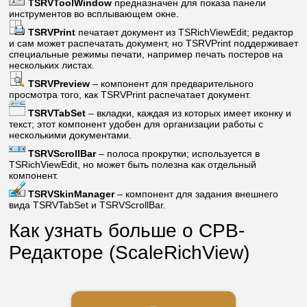
TSRVToolWindow
предназначен для показа панели
инструментов во всплывающем окне.
TSRVPrint
печатает документ из TSRichViewEdit; редактор
и сам может распечатать документ, но TSRVPrint поддерживает
специальные режимы печати, например печать постеров на
нескольких листах.
TSRVPreview
– компонент для предварительного
просмотра того, как TSRVPrint распечатает документ.
TSRVTabSet
– вкладки, каждая из которых имеет иконку и
текст; этот компонент удобен для организации работы с
несколькими документами.
TSRVScrollBar
– полоса прокрутки; используется в
TSRichViewEdit, но может быть полезна как отдельный
компонент.
TSRVSkinManager
– компонент для задания внешнего
вида TSRVTabSet и TSRVScrollBar.
Как узнать больше о СРВ-
Редакторе (ScaleRichView)