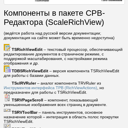
Компоненты в пакете СРВ-
Редактора (ScaleRichView)
(ведётся работа над русской версии документации;
документация на сайте может быть временно недоступна)
TSRichViewEdit
– текстовый процессор, обеспечивающий
редактирование документов в страничном режиме, с
поддержкой масштабирования, с настройками режима
отображения и др.
TDBSRichViewEdit
– версия компонента TSRichViewEdit
для работы с базами данных.
TSclRVRuler
– аналог компонента TRVRuler из
Инструментов интерфейса ТРВ (RichViewActions)
, но
предназначен для работы c TSRichViewEdit.
TSRVPageScroll
– компонент, показывающий
уменьшенные изображения всех страниц в документе.
TSRVToolBar
– панель инструментов, основное
назначение которой – интеграция в область полос прокрутки
TSRichViewEdit.