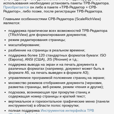
использования необходимо установить пакеты ТРВ-Редактора.
Приобретается
он либо в пакете «ТРВ-Редактор + СРВ-
Редактор», либо позже, после регистрации ТРВ-Редактора.
Главными особенностями СРВ-Редактора (ScaleRichView)
являются:
поддержка практически всех возможностей ТРВ-Редактора
(TRichView) для форматирования документов;
режим редактирования страницы;
масштабирование;
разбиение на страницы в реальном времени;
поддержка более 120 стандартных форматов бумаги: ISO
(Европа), ANSI (США), JIS (Япония) и т.д.;
поддержка вывода на экран и на печать документа в
различных форматах (например, документ может быть в
формате A5, на печать выведен в формате A3);
управляемое программой положение страниц на экране;
множество режимов отображения документа (черновик,
разметка страницы, веб-режим, режим чтения и другие);
подсказка, возникающая при прокрутке станиц и
содержащая номер страницы и краткий текст;
вертикальное и горизонтальное графические меню (панели
инструментов) в области полос прокрутки;
полная поддержка
Инструментов интерфейса ТРВ