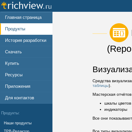
Главная страница
Продукты
История разработки
(Repo
Скачать
Купить
Визуализа
Ресурсы
Средства визуализа
таблицы
).
Приложения
Мастерская отчётов
Для контактов
шкалы цветов
индикаторы
Продукты:
Все они показывают
Наши продукты
Все типы визуализа
ТРВ-Редактор