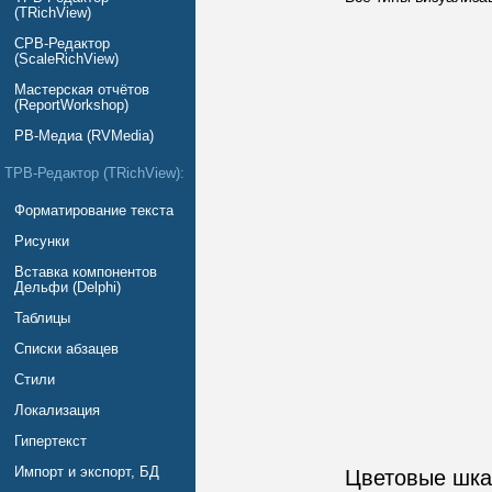
(TRichView)
СРВ-Редактор
(ScaleRichView)
Мастерская отчётов
(ReportWorkshop)
РВ-Медиа (RVMedia)
ТРВ-Редактор (TRichView):
Форматирование текста
Рисунки
Вставка компонентов
Дельфи (Delphi)
Таблицы
Списки абзацев
Стили
Локализация
Гипертекст
Импорт и экспорт, БД
Цветовые шк