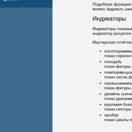
Подобную функцию м
можно задавать шкал
Индикаторы
Индикаторы показыв
индикатор рисуется 
Мастерская отчётов
гистограмм
показ горизо
площадь
показ фигуры
повторяющие
показ числа 
окрашиваема
показ фигуры,
уровень сигн
показ диагра
круговая диа
показ сектора
прибор
показ шкалы 