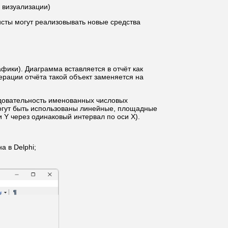
 визуализации)
исты могут реализовывать новые средства
ики). Диаграмма вставляется в отчёт как
ерации отчёта такой объект заменяется на
довательность именованных числовых
могут быть использованы линейные, площадные
 Y через одинаковый интервал по оси X).
а в Delphi;