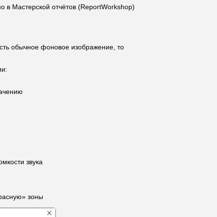
но в Мастерской отчётов (ReportWorkshop)
есть обычное фоновое изображение, то
ии:
начению
омкости звука
красную» зоны