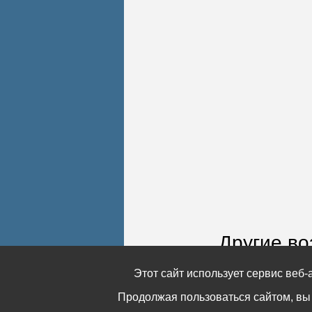
Другие во
Программисты могу
Этот сайт использует сервис веб
включают реализаци
Продолжая пользоваться сайтом, вы
Такая визуализация