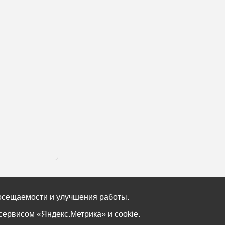
ржимое в виде рисунка. Наши примеры
посещаемости и улучшения работы.
лом лучей, зависящим от значения.
ервисом «Яндекс.Метрика» и cookie.
ния не известны максимальное и минимальное