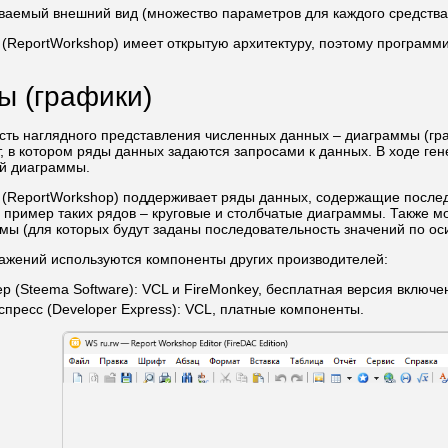
иваемый внешний вид (множество параметров для каждого средства
 (ReportWorkshop) имеет открытую архитектуру, поэтому программ
ы (графики)
ть наглядного представления численных данных – диаграммы (граф
, в котором ряды данных задаются запросами к данных. В ходе ген
ой диаграммы.
 (ReportWorkshop) поддерживает ряды данных, содержащие после
 пример таких рядов – круговые и столбчатые диаграммы. Также 
мы (для которых будут заданы последовательность значений по оси
ажений используются компоненты других производителей:
 (Steema Software): VCL и FireMonkey, бесплатная версия включен
пресс (Developer Express): VCL, платные компоненты.