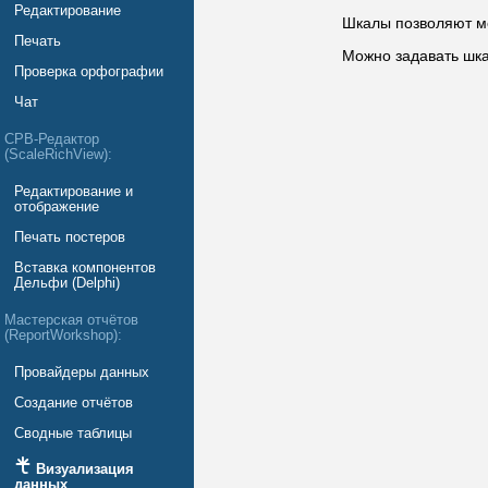
Редактирование
Шкалы позволяют ме
Печать
Можно задавать шка
Проверка орфографии
Чат
СРВ-Редактор
(ScaleRichView):
Редактирование и
отображение
Печать постеров
Вставка компонентов
Дельфи (Delphi)
Мастерская отчётов
(ReportWorkshop):
Провайдеры данных
Создание отчётов
Сводные таблицы
Визуализация
данных