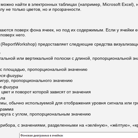
ожно найти в электронных таблицах (например, Microsoft Excel), 
у не только цветов, но и прозрачности.
аются поверх фона ячеек, но под их содержимым. Если у ячейки 
поверх него.
 (ReportWorkshop) предоставляет следующие средства визуализац
ы
нтальной или вертикальной полоски с длиной, пропорциональной з
 с площадью, пропорциональной значению
ся фигуры
фигур, пропорционального значению
я фигура
 цвет и поворот которой зависят от значения
ала
ммы, обычно используемой для отображения уровня сигнала или гр
грамма
 круга с углом, пропорциональным значению
прибора, с значениями, разделенными на «зелёную», «жёлтую», «