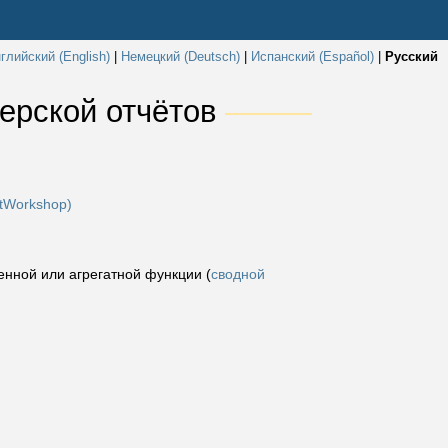
глийский (English)
|
Немецкий (Deutsch)
|
Испанский (Español)
|
Русский
ерской отчётов 
rtWorkshop)
енной или агрегатной функции (
сводной