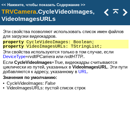
<<
Нажмите, чтобы показать Содержание
>>
TRVCamera
.CycleVideoImages,
VideoImagesURLs
Эти свойства позволяют использовать список имен файлов
для загрузки видеокадров.
property
CycleVideoImages: Boolean;
property
VideoImagesURLs: TStringList;
Эти свойства используются только в том случае, если
DeviceType
=
rvdtIPCamera
или
rvdtHTTP.
.
Если
CycleVideoImages
=
True
, видеокадры считываются
циклически из путей, указанных в
VideoImagesURL
. Эти пути
добавляются к адресу, указанному в
URL
.
Значения по умолчанию:
•
CycleVideoImages:
False
•
VideoImagesURLs: пустой список строк