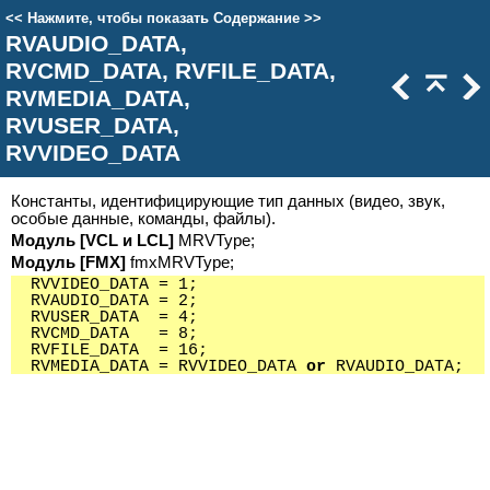
<<
Нажмите, чтобы показать Содержание
>>
RVAUDIO_DATA,
RVCMD_DATA, RVFILE_DATA,
RVMEDIA_DATA,
RVUSER_DATA,
RVVIDEO_DATA
Константы, идентифицирующие тип данных (видео, звук,
особые данные, команды, файлы).
Модуль [VCL и LCL]
MRVType;
Модуль [FMX]
fmxMRVType;
RVVIDEO_DATA = 1;
RVAUDIO_DATA = 2;
RVUSER_DATA = 4;
RVCMD_DATA = 8;
RVFILE_DATA = 16;
RVMEDIA_DATA = RVVIDEO_DATA
or
RVAUDIO_DATA;