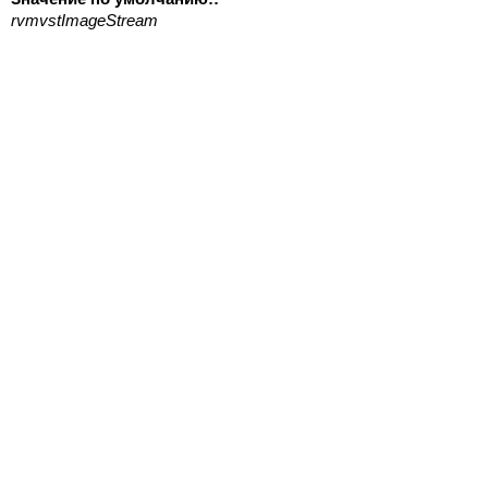
rvmvstImageStream