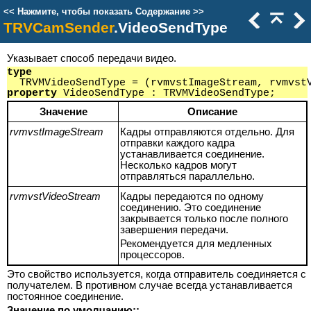
<<
Нажмите, чтобы показать Содержание
>>
TRVCamSender
.VideoSendType
Указывает способ передачи видео.
type
TRVMVideoSendType = (rvmvstImageStream, rvmvstV
property
VideoSendType : TRVMVideoSendType;
Значение
Описание
rvmvstImageStream
Кадры отправляются отдельно. Для
отправки каждого кадра
устанавливается соединение.
Несколько кадров могут
отправляться параллельно.
rvmvstVideoStream
Кадры передаются по одному
соединению. Это соединение
закрывается только после полного
завершения передачи.
Рекомендуется для медленных
процессоров.
Это свойство используется, когда отправитель соединяется с
получателем. В противном случае всегда устанавливается
постоянное соединение.
Значение по умолчанию::