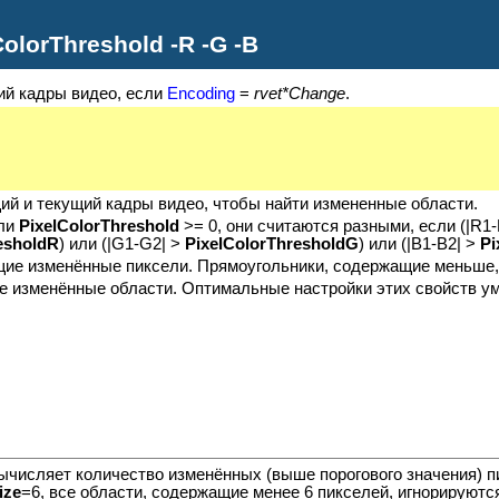
olorThreshold -R -G -B
ий кадры видео, если
Encoding
=
rvet*Change
.
ий и текущий кадры видео, чтобы найти измененные области.
сли
PixelColorThreshold
>= 0, они считаются разными, если (|R1-R
esholdR
) или (|G1-G2| >
PixelColorThresholdG
) или (|B1-B2| >
Pi
щие изменённые пиксели. Прямоугольники, содержащие меньше
е изменённые области. Оптимальные настройки этих свойств у
вычисляет количество изменённых (выше порогового значения) 
ize
=6, все области, содержащие менее 6 пикселей, игнорируютс