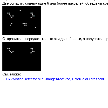
Две области, содержащие 6 или более пикселей, обведены кр
Отправитель передает только эти две области, а получатель 
См. также:
•
TRVMotionDetector
.
MinChangeAreaSize, PixelColorThreshold