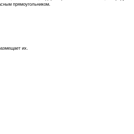
асным прямоугольником.
размещает их.