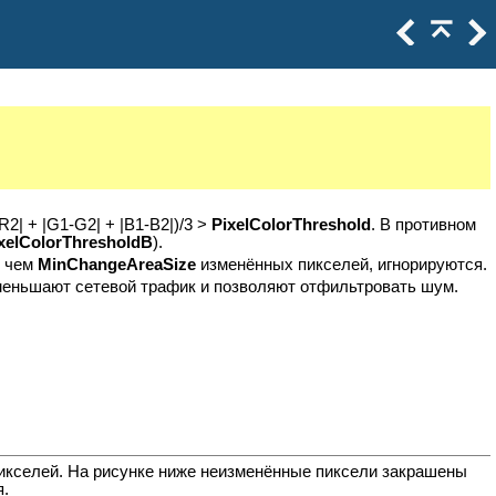
2| + |G1-G2| + |B1-B2|)/3 >
PixelColorThreshold
. В противном
xelColorThresholdB
).
, чем
MinChangeAreaSize
изменённых пикселей, игнорируются.
меньшают сетевой трафик и позволяют отфильтровать шум.
пикселей. На рисунке ниже неизменённые пиксели закрашены
я.