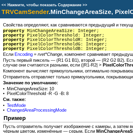
<<
Нажмите, чтобы показать Содержание
>>
TRVCamSender
.MinChangeAreaSize, PixelC
Свойства определяют, как сравниваются предыдущий и текущ
property
MinChangeAreaSize: Integer;
property
PixelColorThreshold: Integer;
property
PixelColorThresholdR: Integer;
property
PixelColorThresholdG: Integer;
property
PixelColorThresholdB: Integer;
Если
Encoding
=
rvet*Change
, компонент сравнивает предыдущ
Пусть первый пиксель — (R1 G1 B1), второй — (R2 G2 B2). Е
случае они считаются разными, если (|R1-R2| >
PixelColorThr
Компонент вычисляет прямоугольники, оптимально покрываю
Отправитель отправляет только прямоугольники, покрывающи
Значение по умолчанию:
•
MinChangeAreaSize: 10
•
PixelColorThreshold -R -G -B: 8
См. также:
•
TestMode
•
ChangedAreaProcessingMode
Пример
Пусть отправитель получает изображение с камеры, а затем 
чёрным цветом, изменённые — серым. Если
MinChangeAreaS