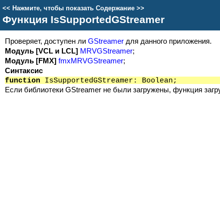
<<
Нажмите, чтобы показать Содержание
>>
Функция IsSupportedGStreamer
Проверяет, доступен ли
GStreamer
для данного приложения.
Модуль [VCL и LCL]
MRVGStreamer
;
Модуль [FMX]
fmxMRVGStreamer
;
Синтаксис
function
IsSupportedGStreamer: Boolean;
Если библиотеки GStreamer не были загружены, функция загр