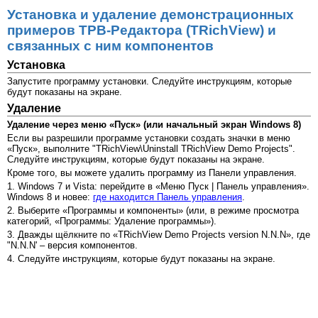
Установка и удаление демонстрационных
примеров ТРВ-Редактора (TRichView) и
связанных с ним компонентов
Установка
Запустите программу установки. Следуйте инструкциям, которые
будут показаны на экране.
Удаление
Удаление через меню «Пуск» (или начальный экран Windows 8)
Если вы разрешили программе установки создать значки в меню
«Пуск», выполните "TRichView\Uninstall TRichView Demo Projects".
Следуйте инструкциям, которые будут показаны на экране.
Кроме того, вы можете удалить программу из Панели управления.
1. Windows 7 и Vista: перейдите в «Меню Пуск | Панель управления».
Windows 8 и новее:
где находится Панель управления
.
2. Выберите «Программы и компоненты» (или, в режиме просмотра
категорий, «Программы: Удаление программы»).
3. Дважды щёлкните по «TRichView Demo Projects version N.N.N», где
"N.N.N' – версия компонентов.
4. Следуйте инструкциям, которые будут показаны на экране.